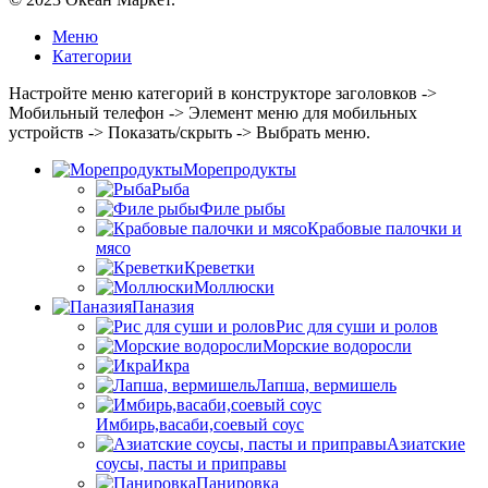
Меню
Категории
Настройте меню категорий в конструкторе заголовков ->
Мобильный телефон -> Элемент меню для мобильных
устройств -> Показать/скрыть -> Выбрать меню.
Морепродукты
Рыба
Филе рыбы
Крабовые палочки и
мясо
Креветки
Моллюски
Паназия
Рис для суши и ролов
Морские водоросли
Икра
Лапша, вермишель
Имбирь,васаби,соевый соус
Азиатские
соусы, пасты и приправы
Панировка