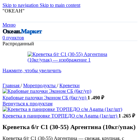
Skip to navigation
Skip to main content
"ОКЕАН"
Меню
Океан.
Маркет
0
пунктов
Распроданный
Нажмите, чтобы увеличить
Главная
/
Морепродукты
/
Креветки
Крабовые палочки Эконом СБ (6кг/уп)
1 .490
₽
Вернуться к продуктам
Креветка в панировке ТОРПЕДО с/м Agama (1кг/шт)
1 .265
₽
Креветка б/г С1 (30-55) Аргентина (10кг/упак)
Креветка б/г С1 (30-55) Аргентина — свежая, крупная, с