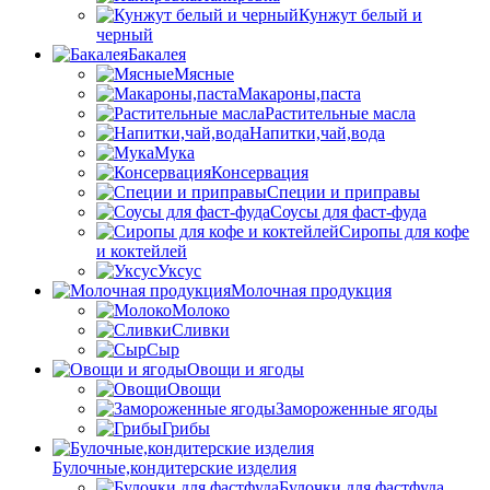
Кунжут белый и
черный
Бакалея
Мясные
Макароны,паста
Растительные масла
Напитки,чай,вода
Мука
Консервация
Специи и приправы
Соусы для фаст-фуда
Сиропы для кофе
и коктейлей
Уксус
Молочная продукция
Молоко
Сливки
Сыр
Овощи и ягоды
Овощи
Замороженные ягоды
Грибы
Булочные,кондитерские изделия
Булочки для фастфуда