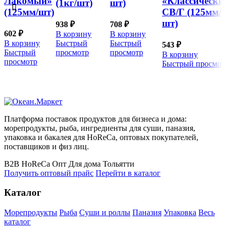
Лакомый»
«Классически
(1кг/шт)
шт)
(125мм/шт)
СВ/Г (125мм/
шт)
938
₽
708
₽
602
₽
В корзину
В корзину
В корзину
Быстрый
Быстрый
543
₽
Быстрый
просмотр
просмотр
В корзину
просмотр
Быстрый просмотр
Платформа поставок продуктов для бизнеса и дома:
морепродукты, рыба, ингредиенты для суши, паназия,
упаковка и бакалея для HoReCa, оптовых покупателей,
поставщиков и физ лиц.
B2B
HoReCa
Опт
Для дома
Тольятти
Получить оптовый прайс
Перейти в каталог
Каталог
Морепродукты
Рыба
Суши и роллы
Паназия
Упаковка
Весь
каталог