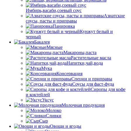
Имбирь,васаби,соевый соус
Азиатские
соусы, пасты и приправы
Панировка
Кунжут белый и
черный
Бакалея
Мясные
Макароны,паста
Растительные масла
Напитки,чай,вода
Мука
Консервация
Специи и приправы
Соусы для фаст-фуда
Сиропы для кофе
и коктейлей
Уксус
Молочная продукция
Молоко
Сливки
Сыр
Овощи и ягоды