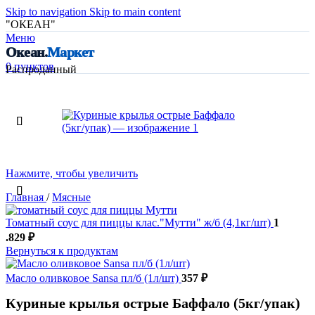
Skip to navigation
Skip to main content
"ОКЕАН"
Меню
Океан.
Маркет
0
пунктов
Распроданный
Нажмите, чтобы увеличить
Главная
/
Мясные
Томатный соус для пиццы клас."Мутти" ж/б (4,1кг/шт)
1
.829
₽
Вернуться к продуктам
Масло оливковое Sansa пл/б (1л/шт)
357
₽
Куриные крылья острые Баффало (5кг/упак)