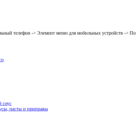
льный телефон -> Элемент меню для мобильных устройств -> По
со
 соус
усы, пасты и приправы