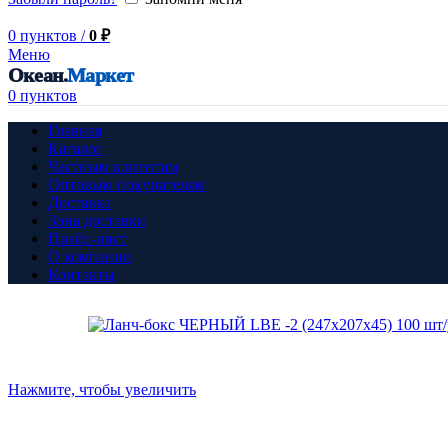
0
пунктов
/
0
₽
Меню
Океан.
Маркет
0
пунктов
Главная
Каталог
Частным клиентам
Оптовым покупателям
Доставка
Зона доставки
Прайс-лист
О компании
Контакты
Нажмите, чтобы увеличить