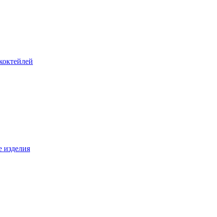
коктейлей
е изделия