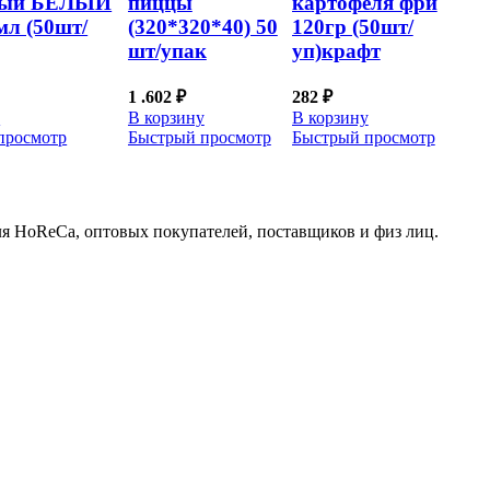
ный БЕЛЫЙ
пиццы
картофеля фри
мл (50шт/
(320*320*40) 50
120гр (50шт/
шт/упак
уп)крафт
1 .602
₽
282
₽
у
В корзину
В корзину
просмотр
Быстрый просмотр
Быстрый просмотр
для HoReCa, оптовых покупателей, поставщиков и физ лиц.