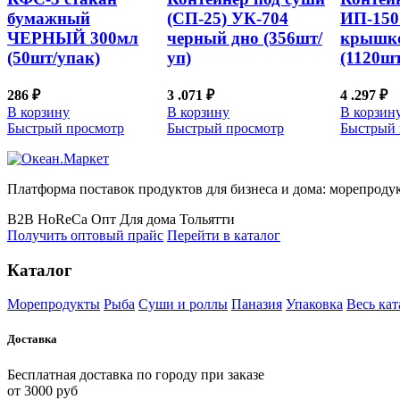
бумажный
(СП-25) УК-704
ИП-150
ЧЕРНЫЙ 300мл
черный дно (356шт/
крышк
(50шт/упак)
уп)
(1120шт
286
₽
3 .071
₽
4 .297
₽
В корзину
В корзину
В корзин
Быстрый просмотр
Быстрый просмотр
Быстрый 
Платформа поставок продуктов для бизнеса и дома: морепродук
B2B
HoReCa
Опт
Для дома
Тольятти
Получить оптовый прайс
Перейти в каталог
Каталог
Морепродукты
Рыба
Суши и роллы
Паназия
Упаковка
Весь кат
Доставка
Бесплатная доставка по городу при заказе
от 3000 руб