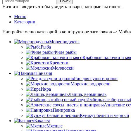
Поиск
Начните вводить чтобы увидеть товары, которые вы ищете.
Меню
Категории
Настройте меню категорий в конструкторе заголовков -> Моби
Морепродукты
Рыба
Филе рыбы
Крабовые палочки и мя
Креветки
Моллюски
Паназия
Рис для суши и ролов
Морские водоросли
Икра
Лапша, вермишель
Имбирь,васаби,соевый
Азиатские со
Панировка
Кунжут белый и черный
Бакалея
Мясные