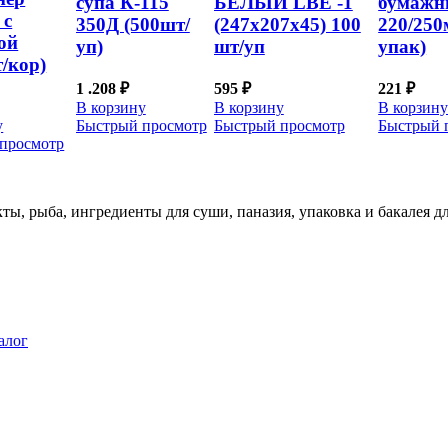
супа К-115
БЕЛЫЙ LBE -1
бумаж
 с
350Д (500шт/
(247х207х45) 100
220/250
ой
уп)
шт/уп
упак)
/кор)
1 .208
₽
595
₽
221
₽
В корзину
В корзину
В корзин
у
Быстрый просмотр
Быстрый просмотр
Быстрый 
просмотр
ты, рыба, ингредиенты для суши, паназия, упаковка и бакалея 
алог