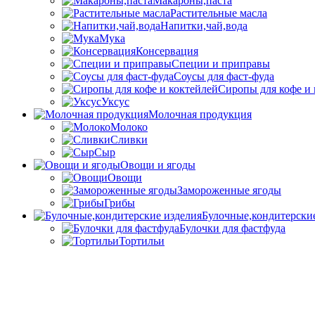
Макароны,паста
Растительные масла
Напитки,чай,вода
Мука
Консервация
Специи и приправы
Соусы для фаст-фуда
Сиропы для кофе и 
Уксус
Молочная продукция
Молоко
Сливки
Сыр
Овощи и ягоды
Овощи
Замороженные ягоды
Грибы
Булочные,кондитерски
Булочки для фастфуда
Тортильи