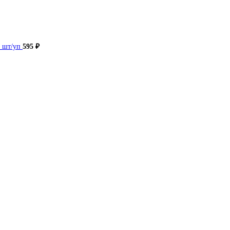
0 шт/уп
595
₽