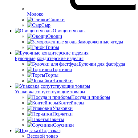
Молоко
Сливки
Сыр
Овощи и ягоды
Овощи
Замороженные ягоды
Грибы
Булочные,кондитерские изделия
Булочки для фастфуда
Тортильи
Торты
Чизкейки
Упаковка,сопутствующие товары
Посуда и приборы
Контейнеры
Упаковки
Перчатки
Пакеты
Соусники
Под заказ
Весовой товар