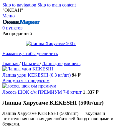
Skip to navigation
Skip to main content
"ОКЕАН"
Меню
Океан.
Маркет
0
пунктов
Распроданный
Нажмите, чтобы увеличить
Главная
/
Паназия
/
Лапша, вермишель
Лапша удон KEKESHI (0,3 кг/шт)
94
₽
Вернуться к продуктам
Лосось ШОК с/м ПРЕМИУМ 7-8 кг/шт
1 .337
₽
Лапша Харусаме KEKESHI (500г/шт)
Лапша Харусаме KEKESHI (500г/шт) — вкусная и
питательная паназия для любителей блюд с овощами и
белками.