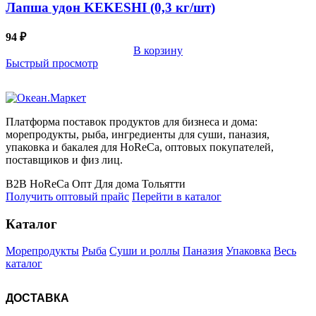
Лапша удон KEKESHI (0,3 кг/шт)
94
₽
В корзину
Быстрый просмотр
Платформа поставок продуктов для бизнеса и дома:
морепродукты, рыба, ингредиенты для суши, паназия,
упаковка и бакалея для HoReCa, оптовых покупателей,
поставщиков и физ лиц.
B2B
HoReCa
Опт
Для дома
Тольятти
Получить оптовый прайс
Перейти в каталог
Каталог
Морепродукты
Рыба
Суши и роллы
Паназия
Упаковка
Весь
каталог
ДОСТАВКА