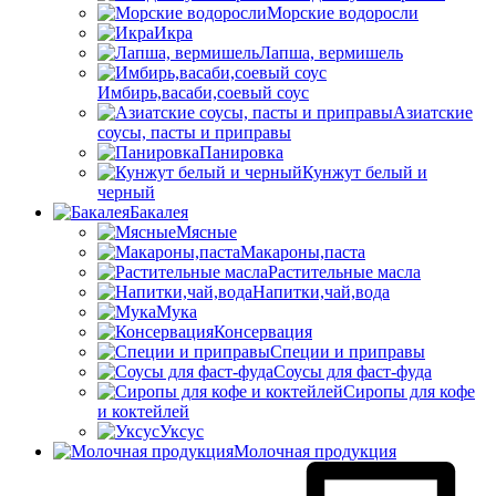
Морские водоросли
Икра
Лапша, вермишель
Имбирь,васаби,соевый соус
Азиатские
соусы, пасты и приправы
Панировка
Кунжут белый и
черный
Бакалея
Мясные
Макароны,паста
Растительные масла
Напитки,чай,вода
Мука
Консервация
Специи и приправы
Соусы для фаст-фуда
Сиропы для кофе
и коктейлей
Уксус
Молочная продукция