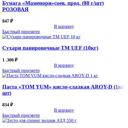
Бумага «Маменори»соев. прод. (80 г/шт)
РОЗОВАЯ
847
₽
В корзину
Быстрый просмотр
Сухари панировочные TM UEF (10кг)
1 .300
₽
В корзину
Быстрый просмотр
Паста «TOM YUM» кисло-сладкая AROY-D (1кг/
шт)
834
₽
В корзину
Быстрый просмотр