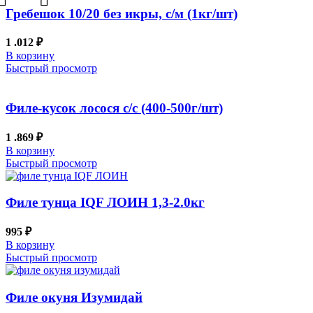
Гребешок 10/20 без икры, с/м (1кг/шт)
1 .012
₽
В корзину
Быстрый просмотр
Филе-кусок лосося с/с (400-500г/шт)
1 .869
₽
В корзину
Быстрый просмотр
Филе тунца IQF ЛОИН 1,3-2.0кг
995
₽
В корзину
Быстрый просмотр
Филе окуня Изумидай