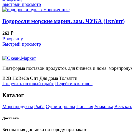
Быстрый просмотр
Водоросли морские марин. зам. ЧУКА (1кг/шт)
263
₽
В корзину
Быстрый просмотр
Платформа поставок продуктов для бизнеса и дома: морепродук
B2B
HoReCa
Опт
Для дома
Тольятти
Получить оптовый прайс
Перейти в каталог
Каталог
Морепродукты
Рыба
Суши и роллы
Паназия
Упаковка
Весь кат
Доставка
Бесплатная доставка по городу при заказе