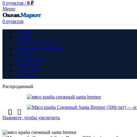
0
пунктов
/
0
₽
Меню
Океан.
Маркет
0
пунктов
Главная
Каталог
Частным клиентам
Оптовым покупателям
Доставка
Зона доставки
Прайс-лист
О компании
Контакты
Распроданный
Нажмите, чтобы увеличить