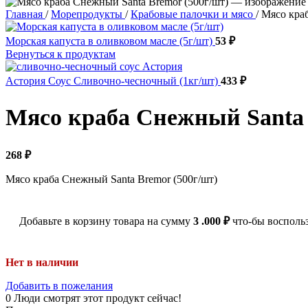
Главная
/
Морепродукты
/
Крабовые палочки и мясо
/
Мясо краб
Морская капуста в оливковом масле (5г/шт)
53
₽
Вернуться к продуктам
Астория Соус Сливочно-чесночный (1кг/шт)
433
₽
Мясо краба Снежный Santa 
268
₽
Мясо краба Снежный Santa Bremor (500г/шт)
Добавьте в корзину товара на сумму
3 .000
₽
что-бы воспольз
Нет в наличии
Добавить в пожелания
0
Люди смотрят этот продукт сейчас!