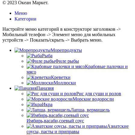
© 2023 Океан Маркет.
Меню
Категории
Настройте меню категорий в конструкторе заголовков ->
Мобильный телефон -> Элемент меню для мобильных
устройств -> Показать/скрыть -> Выбрать меню.
Морепродукты
Рыба
Филе рыбы
Крабовые палочки и
мясо
Креветки
Моллюски
Паназия
Рис для суши и ролов
Морские водоросли
Икра
Лапша, вермишель
Имбирь,васаби,соевый соус
Азиатские
соусы, пасты и приправы