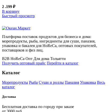
2 .199
₽
В корзину
Быстрый просмотр
Платформа поставок продуктов для бизнеса и дома:
морепродукты, рыба, ингредиенты для суши, паназия,
упаковка и бакалея для HoReCa, оптовых покупателей,
поставщиков и физ лиц.
B2B
HoReCa
Опт
Для дома
Тольятти
Получить оптовый прайс
Перейти в каталог
Каталог
Морепродукты
Рыба
Суши и роллы
Паназия
Упаковка
Весь
каталог
Доставка
Бесплатная доставка по городу при заказе
от 3000 руб