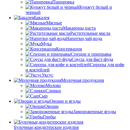
Панировка
Кунжут белый и
черный
Бакалея
Мясные
Макароны,паста
Растительные масла
Напитки,чай,вода
Мука
Консервация
Специи и приправы
Соусы для фаст-фуда
Сиропы для кофе
и коктейлей
Уксус
Молочная продукция
Молоко
Сливки
Сыр
Овощи и ягоды
Овощи
Замороженные ягоды
Грибы
Булочные,кондитерские изделия