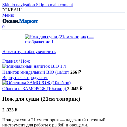
Skip to navigation
Skip to main content
"ОКЕАН"
Меню
Океан.
Маркет
0
Нажмите, чтобы увеличить
Главная
/
Нож
Напиток миндальный BIO (1л/шт)
266
₽
Вернуться к продуктам
Облепиха ЗАМОРОЖ (10кг/кор)
2 .645
₽
Нож для суши (21см топорик)
2 .323
₽
Нож для суши 21 см топорик — надежный и точный
инструмент для работы с рыбой и овощами.