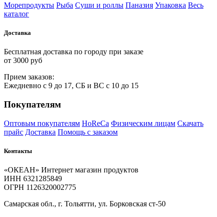
Морепродукты
Рыба
Суши и роллы
Паназия
Упаковка
Весь
каталог
Доставка
Бесплатная доставка по городу при заказе
от 3000 руб
Прием
за
казов:
Ежедневно с 9 до 17, СБ и ВС с 10 до 15
Покупателям
Оптовым покупателям
HoReCa
Физическим лицам
Скачать
прайс
Доставка
Помощь с заказом
Контакты
«ОКЕАН» Интернет магазин продуктов
ИНН 6321285849
ОГРН 1126320002775
Самарская обл., г. Тольятти, ул. Борковская ст-50