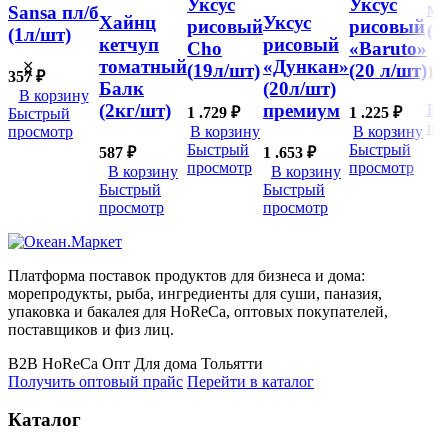
Уксус
Уксус
м
Sansa пл/б
Хайнц
Уксус
рисовый
рисовый
(1
(1л/шт)
кетчуп
рисовый
Cho
«Baruto»
томатный
«Дункан»
(19л/шт)
(20 л/шт)
1 
357
₽
Балк
(20л/шт)
В
В корзину
(2кг/шт)
премиум
Бы
1 .729
₽
1 .225
₽
Быстрый
пр
просмотр
В корзину
В корзину
Быстрый
Быстрый
587
₽
1 .653
₽
просмотр
просмотр
В корзину
В корзину
Быстрый
Быстрый
просмотр
просмотр
Платформа поставок продуктов для бизнеса и дома:
морепродукты, рыба, ингредиенты для суши, паназия,
упаковка и бакалея для HoReCa, оптовых покупателей,
поставщиков и физ лиц.
B2B
HoReCa
Опт
Для дома
Тольятти
Получить оптовый прайс
Перейти в каталог
Каталог