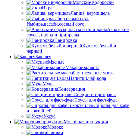
Морские водоросли
Икра
Лапша, вермишель
Имбирь,васаби,соевый соус
Азиатские
соусы, пасты и приправы
Панировка
Кунжут белый и
черный
Бакалея
Мясные
Макароны,паста
Растительные масла
Напитки,чай,вода
Мука
Консервация
Специи и приправы
Соусы для фаст-фуда
Сиропы для кофе
и коктейлей
Уксус
Молочная продукция
Молоко
Сливки