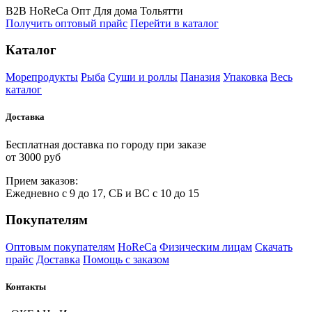
B2B
HoReCa
Опт
Для дома
Тольятти
Получить оптовый прайс
Перейти в каталог
Каталог
Морепродукты
Рыба
Суши и роллы
Паназия
Упаковка
Весь
каталог
Доставка
Бесплатная доставка по городу при заказе
от 3000 руб
Прием
за
казов:
Ежедневно с 9 до 17, СБ и ВС с 10 до 15
Покупателям
Оптовым покупателям
HoReCa
Физическим лицам
Скачать
прайс
Доставка
Помощь с заказом
Контакты