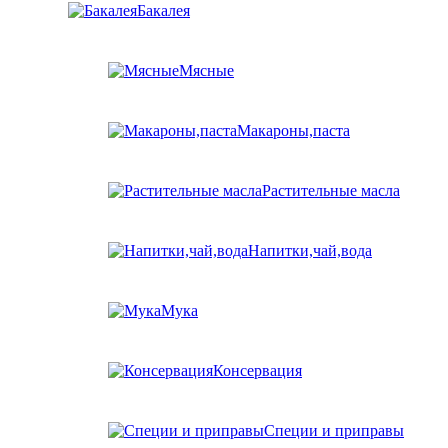
Бакалея
Мясные
Макароны,паста
Растительные масла
Напитки,чай,вода
Мука
Консервация
Специи и приправы