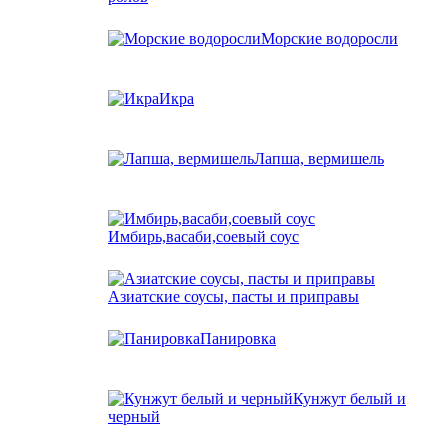
Морские водоросли
Икра
Лапша, вермишель
Имбирь,васаби,соевый соус
Азиатские соусы, пасты и приправы
Панировка
Кунжут белый и
черный