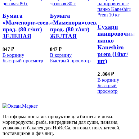
Бумага
Бумага
«Маменори»соев.
«Маменори»соев.
Сухари
прод. (80 г/шт)
прод. (80 г/шт)
панировочные
ЗЕЛЕНАЯ
ЖЕЛТАЯ
панко
Kaneshiro
847
₽
847
₽
prem (10кг/
В корзину
В корзину
шт)
Быстрый просмотр
Быстрый просмотр
2 .864
₽
В корзину
Быстрый
просмотр
Платформа поставок продуктов для бизнеса и дома:
морепродукты, рыба, ингредиенты для суши, паназия,
упаковка и бакалея для HoReCa, оптовых покупателей,
поставщиков и физ лиц.