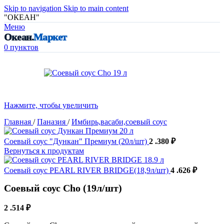
Skip to navigation
Skip to main content
"ОКЕАН"
Меню
Океан.
Маркет
0
пунктов
Нажмите, чтобы увеличить
Главная
/
Паназия
/
Имбирь,васаби,соевый соус
Соевый соус "Дункан" Премиум (20л/шт)
2 .380
₽
Вернуться к продуктам
Соевый соус PEARL RIVER BRIDGE(18,9л/шт)
4 .626
₽
Соевый соус Cho (19л/шт)
2 .514
₽