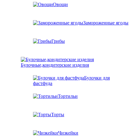
Овощи
Замороженные ягоды
Грибы
Булочные,кондитерские изделия
Булочки для
фастфуда
Тортильи
Торты
Чизкейки