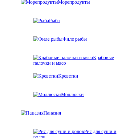
Морепродукты
Рыба
Филе рыбы
Крабовые
палочки и мясо
Креветки
Моллюски
Паназия
Рис для суши и
ролов