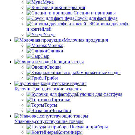
Мука
Консервация
Специи и приправы
Соусы для фаст-фуда
Сиропы для кофе
и коктейлей
Уксус
Молочная продукция
Молоко
Сливки
Сыр
Овощи и ягоды
Овощи
Замороженные ягоды
Грибы
Булочные,кондитерские изделия
Булочки для фастфуда
Тортильи
Торты
Чизкейки
Упаковка,сопутствующие товары
Посуда и приборы
Контейнеры