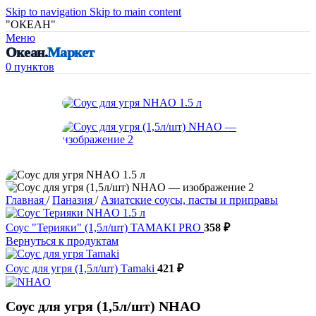
Skip to navigation
Skip to main content
"ОКЕАН"
Меню
Океан.
Маркет
0
пунктов
Главная
/
Паназия
/
Азиатские соусы, пасты и приправы
Соус "Терияки" (1,5л/шт) TAMAKI PRO
358
₽
Вернуться к продуктам
Соус для угря (1,5л/шт) Таmaki
421
₽
Соус для угря (1,5л/шт) NHAO