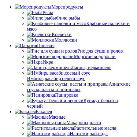
Морепродукты
Рыба
Филе рыбы
Крабовые палочки и
мясо
Креветки
Моллюски
Паназия
Рис для суши и ролов
Морские водоросли
Икра
Лапша, вермишель
Имбирь,васаби,соевый соус
Азиатские
соусы, пасты и приправы
Панировка
Кунжут белый и
черный
Бакалея
Мясные
Макароны,паста
Растительные масла
Напитки,чай,вода