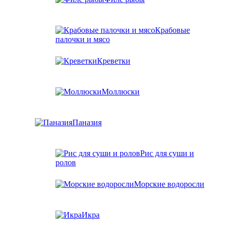
Крабовые
палочки и мясо
Креветки
Моллюски
Паназия
Рис для суши и
ролов
Морские водоросли
Икра