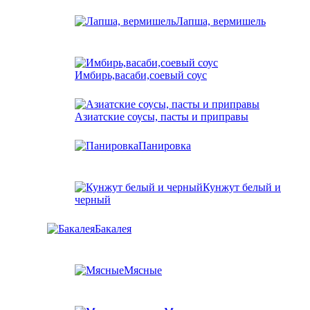
Лапша, вермишель
Имбирь,васаби,соевый соус
Азиатские соусы, пасты и приправы
Панировка
Кунжут белый и
черный
Бакалея
Мясные