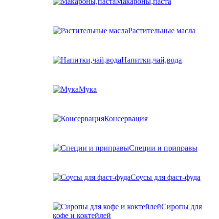
Макароны,паста
Растительные масла
Напитки,чай,вода
Мука
Консервация
Специи и приправы
Соусы для фаст-фуда
Сиропы для
кофе и коктейлей