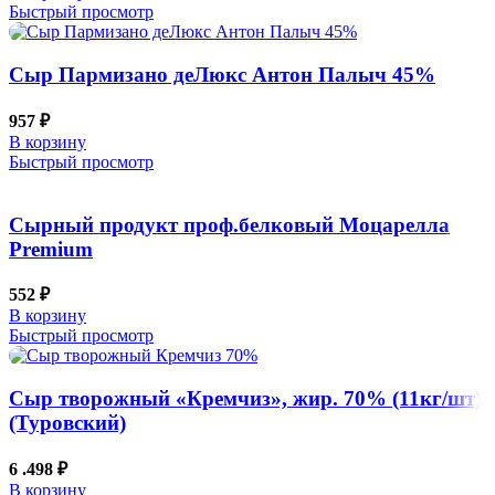
Быстрый просмотр
Сыр Пармизано деЛюкс Антон Палыч 45%
957
₽
В корзину
Быстрый просмотр
Сырный продукт проф.белковый Моцарелла
Premium
552
₽
В корзину
Быстрый просмотр
Сыр творожный «Кремчиз», жир. 70% (11кг/шт)
(Туровский)
6 .498
₽
В корзину