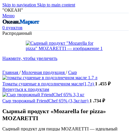
Skip to navigation
Skip to main content
"ОКЕАН"
Меню
Океан.
Маркет
0
пунктов
Распроданный
Нажмите, чтобы увеличить
Главная
/
Молочная продукция
/
Сыр
Томаты сушеные в подсолнечном масле(1,7л)
1 .455
₽
Вернуться к продуктам
Сыр творожный FriendChef 65% (3,3кг/шт)
1 .734
₽
Сырный продукт «Mozarella for pizza»
MOZARETTI
Сырный продукт для пиццы MOZARETTI — идеальный