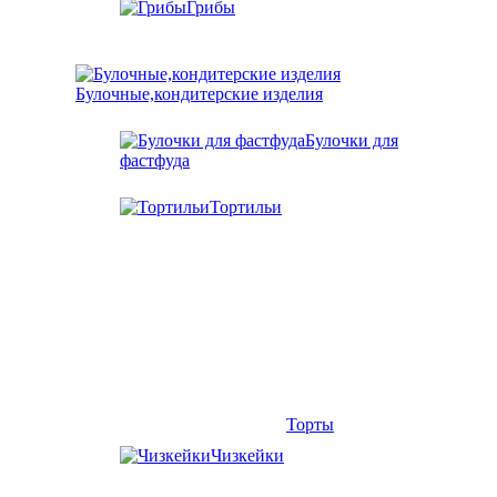
Грибы
Булочные,кондитерские изделия
Булочки для
фастфуда
Тортильи
Торты
Чизкейки