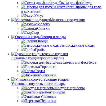
Соусы для фаст-фуда
Сиропы для кофе
и коктейлей
Уксус
Молочная продукция
Молоко
Сливки
Сыр
Овощи и ягоды
Овощи
Замороженные ягоды
Грибы
Булочные,кондитерские изделия
Булочки для фастфуда
Тортильи
Торты
Чизкейки
Упаковка,сопутствующие товары
Посуда и приборы
Контейнеры
Упаковки
Перчатки