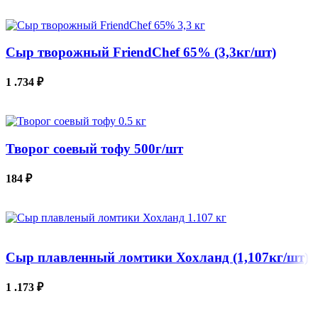
В КОРЗИНУ
Сыр творожный FriendChef 65% (3,3кг/шт)
1 .734
₽
В КОРЗИНУ
Творог соевый тофу 500г/шт
184
₽
В КОРЗИНУ
Сыр плавленный ломтики Хохланд (1,107кг/шт)
1 .173
₽
В КОРЗИНУ