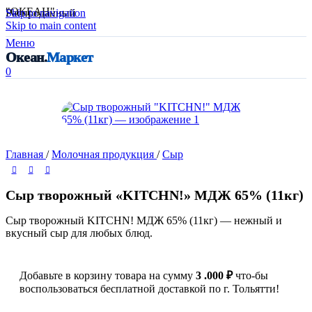
"ОКЕАН"
Skip to navigation
Распроданный
Skip to main content
Меню
Океан.
Маркет
0
Главная
/
Молочная продукция
/
Сыр
Сыр творожный «KITCHN!» МДЖ 65% (11кг)
Сыр творожный KITCHN! МДЖ 65% (11кг) — нежный и
вкусный сыр для любых блюд.
Добавьте в корзину товара на сумму
3 .000
₽
что-бы
воспользоваться бесплатной доставкой по г. Тольятти!