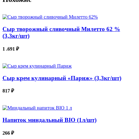
Сыр творожный сливочный Милетто 62 %
(3,3кг/шт)
1 .691
₽
В КОРЗИНУ
Сыр крем кулинарный «Париж» (3,3кг/шт)
817
₽
В КОРЗИНУ
Напиток миндальный BIO (1л/шт)
266
₽