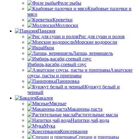
Филе рыбы
Крабовые палочки и
мясо
Креветки
Моллюски
Паназия
Рис для суши и ролов
Морские водоросли
Икра
Лапша, вермишель
Имбирь,васаби,соевый соус
Азиатские
соусы, пасты и приправы
Панировка
Кунжут белый и
черный
Бакалея
Мясные
Макароны,паста
Растительные масла
Напитки,чай,вода
Мука
Консервация
Специи и приправы