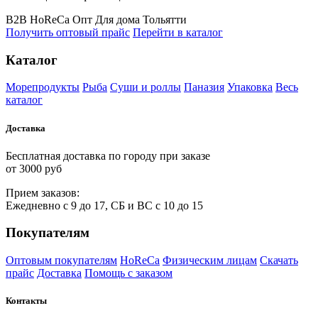
B2B
HoReCa
Опт
Для дома
Тольятти
Получить оптовый прайс
Перейти в каталог
Каталог
Морепродукты
Рыба
Суши и роллы
Паназия
Упаковка
Весь
каталог
Доставка
Бесплатная доставка по городу при заказе
от 3000 руб
Прием
за
казов:
Ежедневно с 9 до 17, СБ и ВС с 10 до 15
Покупателям
Оптовым покупателям
HoReCa
Физическим лицам
Скачать
прайс
Доставка
Помощь с заказом
Контакты