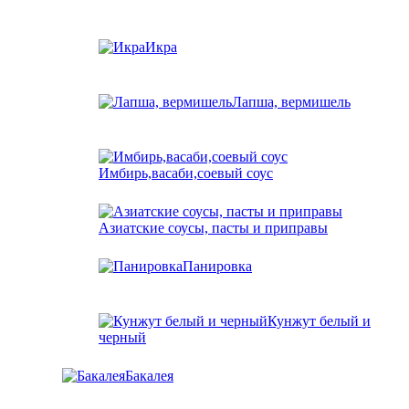
Икра
Лапша, вермишель
Имбирь,васаби,соевый соус
Азиатские соусы, пасты и приправы
Панировка
Кунжут белый и
черный
Бакалея