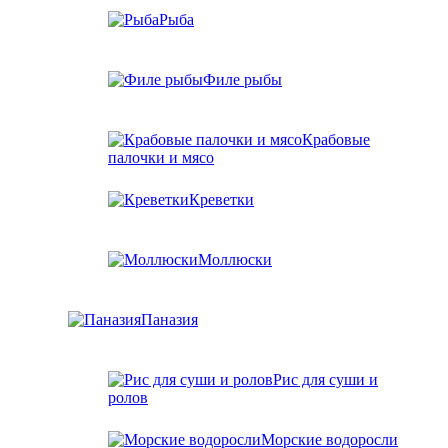
Рыба
Филе рыбы
Крабовые
палочки и мясо
Креветки
Моллюски
Паназия
Рис для суши и
ролов
Морские водоросли