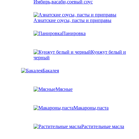
Имбирь,васаби,соевый соус
Азиатские соусы, пасты и приправы
Панировка
Кунжут белый и
черный
Бакалея
Мясные
Макароны,паста
Растительные масла