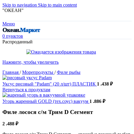
Skip to navigation
Skip to main content
"ОКЕАН"
Меню
Океан.
Маркет
0
пунктов
Распроданный
Нажмите, чтобы увеличить
Главная
/
Морепродукты
/
Филе рыбы
Уксус рисовый "Padam" (20 л/шт) ПЛАСТИК
1 .438
₽
Вернуться к продуктам
Угорь жаренный GOLD (тех.соус) вакуум
1 .886
₽
Филе лосося с/м Трим D Сегмент
2 .488
₽