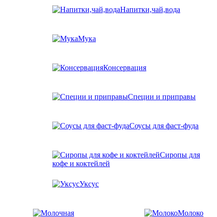
Напитки,чай,вода
Мука
Консервация
Специи и приправы
Соусы для фаст-фуда
Сиропы для
кофе и коктейлей
Уксус
Молоко