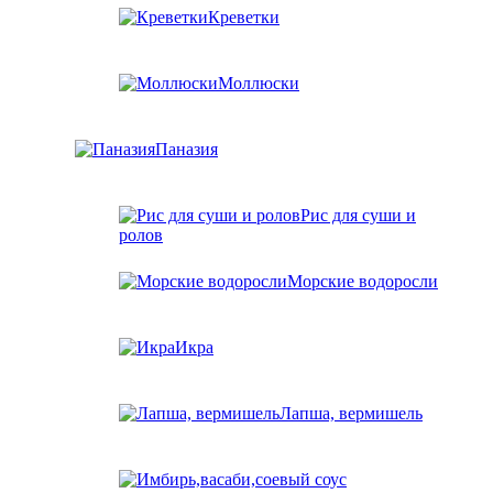
Креветки
Моллюски
Паназия
Рис для суши и
ролов
Морские водоросли
Икра
Лапша, вермишель