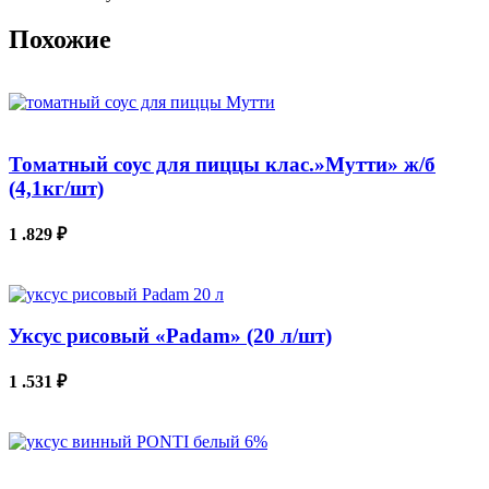
Похожие
Томатный соус для пиццы клас.»Мутти» ж/б
(4,1кг/шт)
1 .829
₽
В КОРЗИНУ
Уксус рисовый «Padam» (20 л/шт)
1 .531
₽
В КОРЗИНУ