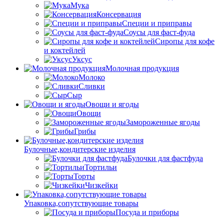
Мука
Консервация
Специи и приправы
Соусы для фаст-фуда
Сиропы для кофе
и коктейлей
Уксус
Молочная продукция
Молоко
Сливки
Сыр
Овощи и ягоды
Овощи
Замороженные ягоды
Грибы
Булочные,кондитерские изделия
Булочки для фастфуда
Тортильи
Торты
Чизкейки
Упаковка,сопутствующие товары
Посуда и приборы