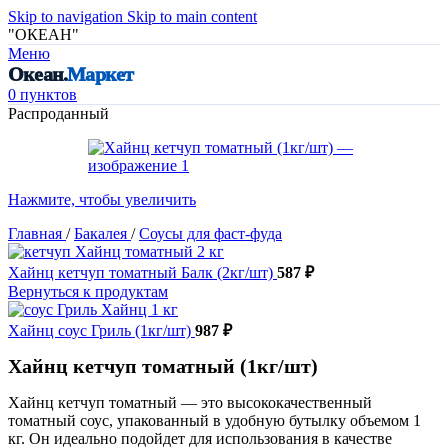
Skip to navigation
Skip to main content
"ОКЕАН"
Меню
Океан.
Маркет
0
пунктов
Распроданный
Нажмите, чтобы увеличить
Главная
/
Бакалея
/
Соусы для фаст-фуда
Хайнц кетчуп томатный Балк (2кг/шт)
587
₽
Вернуться к продуктам
Хайнц соус Гриль (1кг/шт)
987
₽
Хайнц кетчуп томатный (1кг/шт)
Хайнц кетчуп томатный — это высококачественный
томатный соус, упакованный в удобную бутылку объемом 1
кг. Он идеально подойдет для использования в качестве