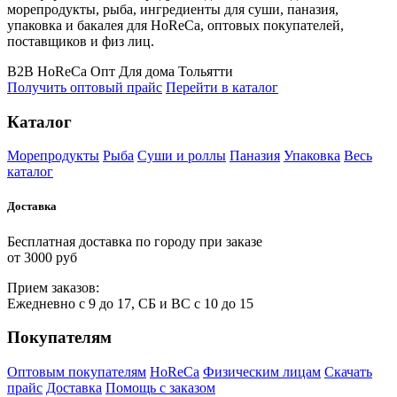
морепродукты, рыба, ингредиенты для суши, паназия,
упаковка и бакалея для HoReCa, оптовых покупателей,
поставщиков и физ лиц.
B2B
HoReCa
Опт
Для дома
Тольятти
Получить оптовый прайс
Перейти в каталог
Каталог
Морепродукты
Рыба
Суши и роллы
Паназия
Упаковка
Весь
каталог
Доставка
Бесплатная доставка по городу при заказе
от 3000 руб
Прием
за
казов:
Ежедневно с 9 до 17, СБ и ВС с 10 до 15
Покупателям
Оптовым покупателям
HoReCa
Физическим лицам
Скачать
прайс
Доставка
Помощь с заказом