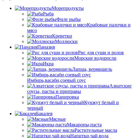
Морепродукты
Рыба
Филе рыбы
Крабовые палочки и
мясо
Креветки
Моллюски
Паназия
Рис для суши и ролов
Морские водоросли
Икра
Лапша, вермишель
Имбирь,васаби,соевый соус
Азиатские
соусы, пасты и приправы
Панировка
Кунжут белый и
черный
Бакалея
Мясные
Макароны,паста
Растительные масла
Напитки,чай,вода