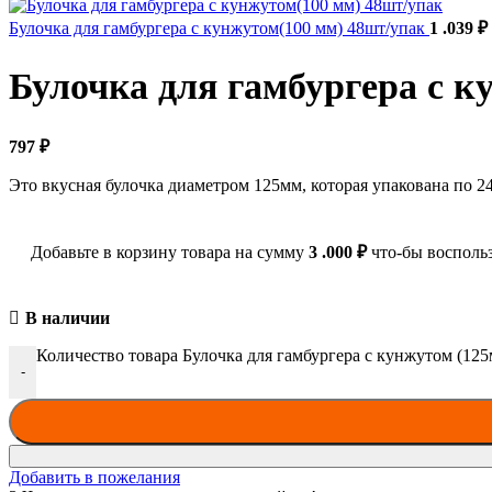
Булочка для гамбургера с кунжутом(100 мм) 48шт/упак
1 .039
₽
Булочка для гамбургера с к
797
₽
Это вкусная булочка диаметром 125мм, которая упакована по 2
Добавьте в корзину товара на сумму
3 .000
₽
что-бы воспольз
В наличии
Количество товара Булочка для гамбургера с кунжутом (12
-
Добавить в пожелания