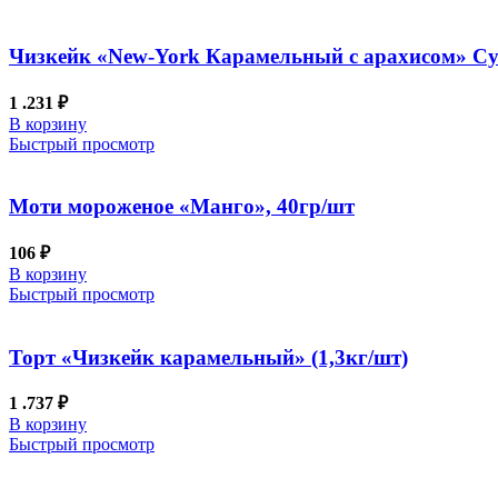
Чизкейк «New-York Карамельный с арахисом» Суф
1 .231
₽
В корзину
Быстрый просмотр
Моти мороженое «Манго», 40гр/шт
106
₽
В корзину
Быстрый просмотр
Торт «Чизкейк карамельный» (1,3кг/шт)
1 .737
₽
В корзину
Быстрый просмотр