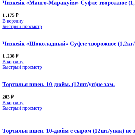
Чизкейк «Манго-Маракуйя» Суфле творожное (1,
1 .175
₽
В корзину
Быстрый просмотр
Чизкейк «Шоколадный» Суфле творожное (1,2кг/
1 .238
₽
В корзину
Быстрый просмотр
Тортилья пшен. 10-дюйм. (12шт/уп)не зам.
203
₽
В корзину
Быстрый просмотр
Тортилья пшен. 10-дюйм с сыром (12шт/упак) не 