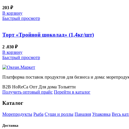
203
₽
В корзину
Быстрый просмотр
Торт «Тройной шоколад» (1,4кг/шт)
2 .030
₽
В корзину
Быстрый просмотр
Платформа поставок продуктов для бизнеса и дома: морепродук
B2B
HoReCa
Опт
Для дома
Тольятти
Получить оптовый прайс
Перейти в каталог
Каталог
Морепродукты
Рыба
Суши и роллы
Паназия
Упаковка
Весь кат
Доставка