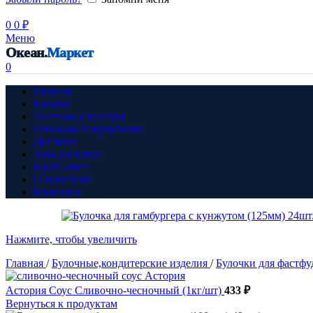
0
0
₽
Меню
Океан.
Маркет
0
Главная
Каталог
Частным клиентам
Оптовым покупателям
Доставка
Зона доставки
Прайс-лист
О компании
Контакты
Нажмите, чтобы увеличить
Главная
/
Булочные,кондитерские изделия
/
Булочки для фастф
Астория Соус Сливочно-чесночный (1кг/шт)
433
₽
Вернуться к продуктам