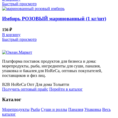
Быстрый просмотр
Имбирь РОЗОВЫЙ маринованный (1 кг/шт)
156
₽
В корзину
Быстрый просмотр
Платформа поставок продуктов для бизнеса и дома:
морепродукты, рыба, ингредиенты для суши, паназия,
упаковка и бакалея для HoReCa, оптовых покупателей,
поставщиков и физ лиц.
B2B
HoReCa
Опт
Для дома
Тольятти
Получить оптовый прайс
Перейти в каталог
Каталог
Морепродукты
Рыба
Суши и роллы
Паназия
Упаковка
Весь
каталог