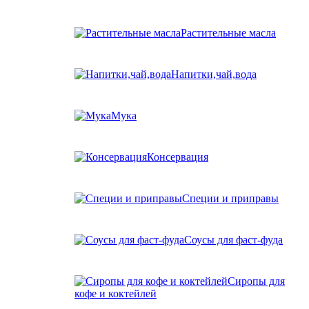
Растительные масла
Напитки,чай,вода
Мука
Консервация
Специи и приправы
Соусы для фаст-фуда
Сиропы для
кофе и коктейлей