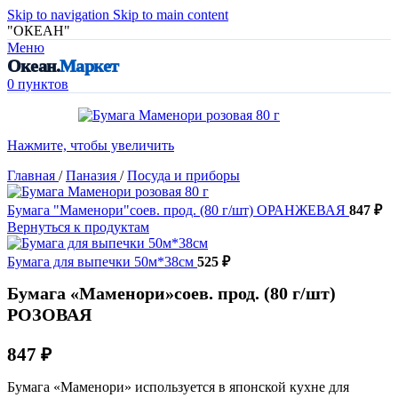
Skip to navigation
Skip to main content
"ОКЕАН"
Меню
Океан.
Маркет
0
пунктов
Нажмите, чтобы увеличить
Главная
/
Паназия
/
Посуда и приборы
Бумага "Маменори"соев. прод. (80 г/шт) ОРАНЖЕВАЯ
847
₽
Вернуться к продуктам
Бумага для выпечки 50м*38см
525
₽
Бумага «Маменори»соев. прод. (80 г/шт)
РОЗОВАЯ
847
₽
Бумага «Маменори» используется в японской кухне для