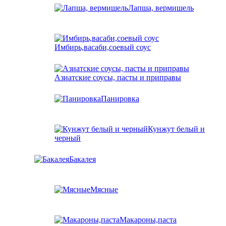
Лапша, вермишель
Имбирь,васаби,соевый соус
Азиатские соусы, пасты и приправы
Панировка
Кунжут белый и
черный
Бакалея
Мясные
Макароны,паста