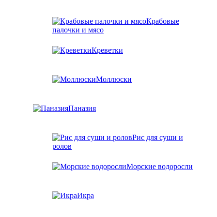
Крабовые
палочки и мясо
Креветки
Моллюски
Паназия
Рис для суши и
ролов
Морские водоросли
Икра