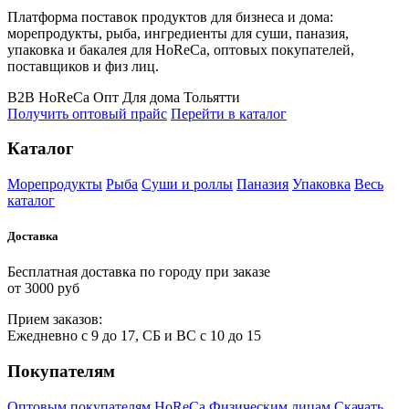
Платформа поставок продуктов для бизнеса и дома:
морепродукты, рыба, ингредиенты для суши, паназия,
упаковка и бакалея для HoReCa, оптовых покупателей,
поставщиков и физ лиц.
B2B
HoReCa
Опт
Для дома
Тольятти
Получить оптовый прайс
Перейти в каталог
Каталог
Морепродукты
Рыба
Суши и роллы
Паназия
Упаковка
Весь
каталог
Доставка
Бесплатная доставка по городу при заказе
от 3000 руб
Прием
за
казов:
Ежедневно с 9 до 17, СБ и ВС с 10 до 15
Покупателям
Оптовым покупателям
HoReCa
Физическим лицам
Скачать