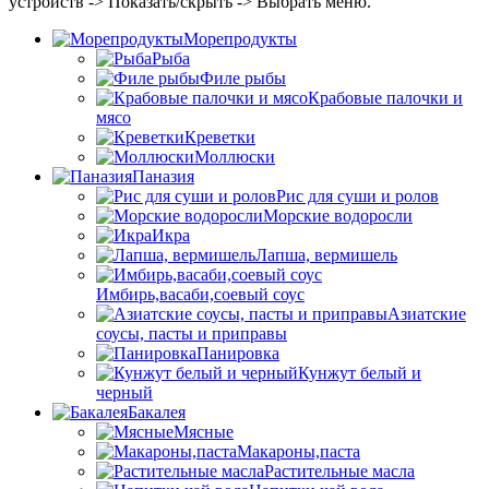
устройств -> Показать/скрыть -> Выбрать меню.
Морепродукты
Рыба
Филе рыбы
Крабовые палочки и
мясо
Креветки
Моллюски
Паназия
Рис для суши и ролов
Морские водоросли
Икра
Лапша, вермишель
Имбирь,васаби,соевый соус
Азиатские
соусы, пасты и приправы
Панировка
Кунжут белый и
черный
Бакалея
Мясные
Макароны,паста
Растительные масла