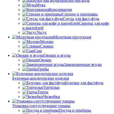
Напитки,чай,вода
Мука
Консервация
Специи и приправы
Соусы для фаст-фуда
Сиропы для кофе
и коктейлей
Уксус
Молочная продукция
Молоко
Сливки
Сыр
Овощи и ягоды
Овощи
Замороженные ягоды
Грибы
Булочные,кондитерские изделия
Булочки для фастфуда
Тортильи
Торты
Чизкейки
Упаковка,сопутствующие товары
Посуда и приборы