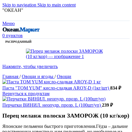
Skip to navigation
Skip to main content
"ОКЕАН"
Меню
Океан.
Маркет
0
пунктов
РАСПРОДАННЫЙ
Нажмите, чтобы увеличить
Главная
/
Овощи и ягоды
/
Овощи
Паста "TOM YUM" кисло-сладкая AROY-D (1кг/шт)
834
₽
Вернуться к продуктам
Перчатки ВИНИЛ. неопудр. прозр. L (100шт/уп)
239
₽
Перец меланж полоски ЗАМОРОЖ (10 кг/кор)
Японские пельмени быстрого приготовления.Гёдза – дальние
родственники известных нам пельменей, но необычные на