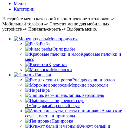
Меню
Категории
Настройте меню категорий в конструкторе заголовков ->
Мобильный телефон -> Элемент меню для мобильных
устройств -> Показать/скрыть -> Выбрать меню.
Морепродукты
Рыба
Филе рыбы
Крабовые палочки и
мясо
Креветки
Моллюски
Паназия
Рис для суши и ролов
Морские водоросли
Икра
Лапша, вермишель
Имбирь,васаби,соевый соус
Азиатские
соусы, пасты и приправы
Панировка
Кунжут белый и