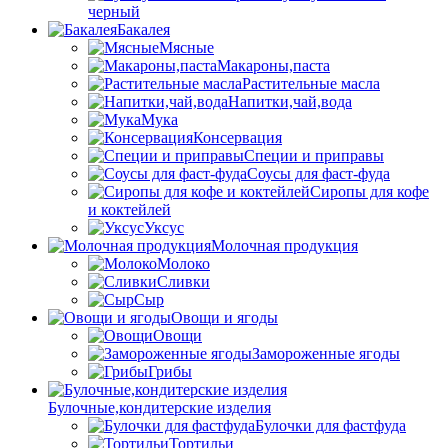
черный
Бакалея
Мясные
Макароны,паста
Растительные масла
Напитки,чай,вода
Мука
Консервация
Специи и приправы
Соусы для фаст-фуда
Сиропы для кофе
и коктейлей
Уксус
Молочная продукция
Молоко
Сливки
Сыр
Овощи и ягоды
Овощи
Замороженные ягоды
Грибы
Булочные,кондитерские изделия
Булочки для фастфуда
Тортильи