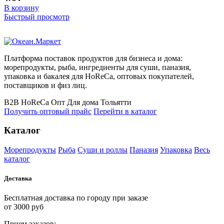
В корзину
Быстрый просмотр
Платформа поставок продуктов для бизнеса и дома:
морепродукты, рыба, ингредиенты для суши, паназия,
упаковка и бакалея для HoReCa, оптовых покупателей,
поставщиков и физ лиц.
B2B
HoReCa
Опт
Для дома
Тольятти
Получить оптовый прайс
Перейти в каталог
Каталог
Морепродукты
Рыба
Суши и роллы
Паназия
Упаковка
Весь
каталог
Доставка
Бесплатная доставка по городу при заказе
от 3000 руб
Прием
за
казов: