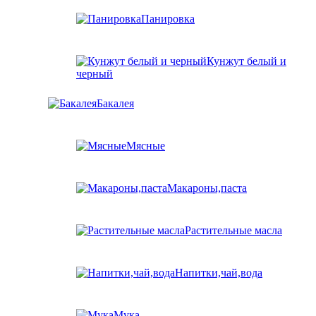
Панировка
Кунжут белый и
черный
Бакалея
Мясные
Макароны,паста
Растительные масла
Напитки,чай,вода
Мука