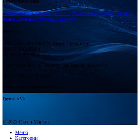
Покупателям
Оптовым покупателям
HoReCa
Физическим лицам
Скачать
прайс
Доставка
Помощь с заказом
Контакты
«ОКЕАН» Интернет магазин продуктов
ИНН 6321285849
ОГРН 1126320002775
Самарская обл., г. Тольятти, ул. Борковская ст-50
Тел: +7 (950) 884 44 40
Email: info@okean.market
Группа в Vk
© 2023 Океан Маркет.
Меню
Категории