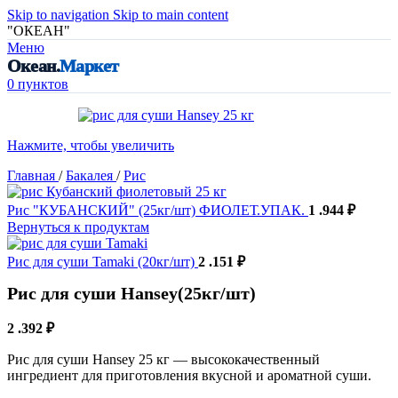
Skip to navigation
Skip to main content
"ОКЕАН"
Меню
Океан.
Маркет
0
пунктов
Нажмите, чтобы увеличить
Главная
/
Бакалея
/
Рис
Рис "КУБАНСКИЙ" (25кг/шт) ФИОЛЕТ.УПАК.
1 .944
₽
Вернуться к продуктам
Рис для суши Tamaki (20кг/шт)
2 .151
₽
Рис для суши Hansey(25кг/шт)
2 .392
₽
Рис для суши Hansey 25 кг — высококачественный
ингредиент для приготовления вкусной и ароматной суши.