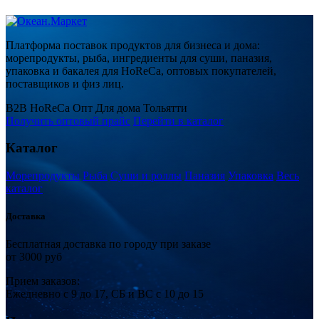
Платформа поставок продуктов для бизнеса и дома:
морепродукты, рыба, ингредиенты для суши, паназия,
упаковка и бакалея для HoReCa, оптовых покупателей,
поставщиков и физ лиц.
B2B
HoReCa
Опт
Для дома
Тольятти
Получить оптовый прайс
Перейти в каталог
Каталог
Морепродукты
Рыба
Суши и роллы
Паназия
Упаковка
Весь
каталог
Доставка
Бесплатная доставка по городу при заказе
от 3000 руб
Прием
за
казов:
Ежедневно с 9 до 17, СБ и ВС с 10 до 15