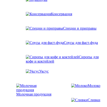
Консервация
Специи и приправы
Соусы для фаст-фуда
Сиропы для
кофе и коктейлей
Уксус
Молоко
Молочная продукция
Сливки