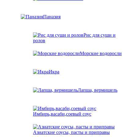
Паназия
Рис для суши и
ролов
Морские водоросли
Икра
Лапша, вермишель
Имбирь,васаби,соевый соус
Азиатские соусы, пасты и приправы