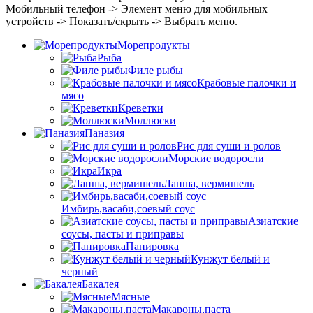
Мобильный телефон -> Элемент меню для мобильных
устройств -> Показать/скрыть -> Выбрать меню.
Морепродукты
Рыба
Филе рыбы
Крабовые палочки и
мясо
Креветки
Моллюски
Паназия
Рис для суши и ролов
Морские водоросли
Икра
Лапша, вермишель
Имбирь,васаби,соевый соус
Азиатские
соусы, пасты и приправы
Панировка
Кунжут белый и
черный
Бакалея
Мясные
Макароны,паста