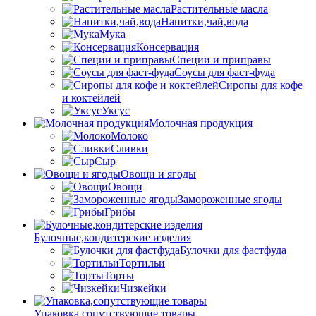
Растительные масла
Напитки,чай,вода
Мука
Консервация
Специи и приправы
Соусы для фаст-фуда
Сиропы для кофе
и коктейлей
Уксус
Молочная продукция
Молоко
Сливки
Сыр
Овощи и ягоды
Овощи
Замороженные ягоды
Грибы
Булочные,кондитерские изделия
Булочки для фастфуда
Тортильи
Торты
Чизкейки
Упаковка,сопутствующие товары