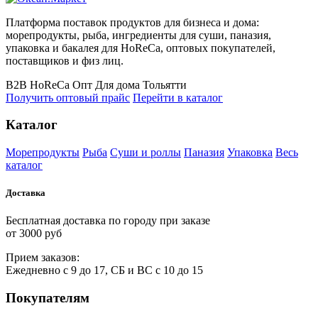
Платформа поставок продуктов для бизнеса и дома:
морепродукты, рыба, ингредиенты для суши, паназия,
упаковка и бакалея для HoReCa, оптовых покупателей,
поставщиков и физ лиц.
B2B
HoReCa
Опт
Для дома
Тольятти
Получить оптовый прайс
Перейти в каталог
Каталог
Морепродукты
Рыба
Суши и роллы
Паназия
Упаковка
Весь
каталог
Доставка
Бесплатная доставка по городу при заказе
от 3000 руб
Прием
за
казов:
Ежедневно с 9 до 17, СБ и ВС с 10 до 15
Покупателям