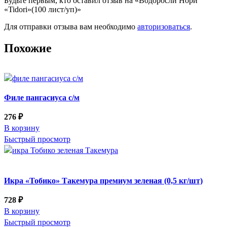
Будьте первым, кто оставил отзыв на «Водоросли Нори
«Tidori»(100 лист/уп)»
Для отправки отзыва вам необходимо
авторизоваться
.
Похожие
Филе пангасиуса с/м
276
₽
В корзину
Быстрый просмотр
Икра «Тобико» Такемура премиум зеленая (0,5 кг/шт)
728
₽
В корзину
Быстрый просмотр